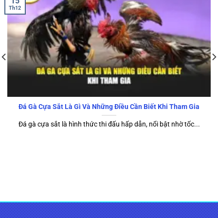
15
Th12
Đá Gà Cựa Sắt Là Gì Và Những Điều Cần Biết Khi Tham Gia
Đá gà cựa sắt là hình thức thi đấu hấp dẫn, nổi bật nhờ tốc...