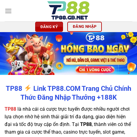
Bỏ
qua
nội
dung
ĐĂNG NHẬP
ĐĂNG KÝ
TP88
Link TP88.COM Trang Chủ Chính
Thức Đăng Nhập Thưởng +188K
TP88
là nhà cái cá cược trực tuyến được nhiều người chơi
lựa chọn nhờ hệ sinh thái giải trí đa dạng, giao diện hiện
đại và tốc độ truy cập ổn định. Tại
TP88
, thành viên có thể
tham gia cá cược thể thao, casino trực tuyến, slot game,